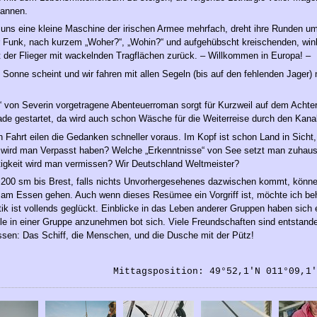
pannen.
uns eine kleine Maschine der irischen Armee mehrfach, dreht ihre Runden um
r Funk, nach kurzem „Woher?“, „Wohin?“ und aufgehübscht kreischenden, wi
 der Flieger mit wackelnden Tragflächen zurück. – Willkommen in Europa! –
 Sonne scheint und wir fahren mit allen Segeln (bis auf den fehlenden Jager) 
“ von Severin vorgetragene Abenteuerroman sorgt für Kurzweil auf dem Acht
ade gestartet, da wird auch schon Wäsche für die Weiterreise durch den Kan
n Fahrt eilen die Gedanken schneller voraus. Im Kopf ist schon Land in Sicht
 wird man Verpasst haben? Welche „Erkenntnisse“ von See setzt man zuhau
tigkeit wird man vermissen? Wir Deutschland Weltmeister?
s 200 sm bis Brest, falls nichts Unvorhergesehenes dazwischen kommt, könn
am Essen gehen. Auch wenn dieses Resümee ein Vorgriff ist, möchte ich be
ik ist vollends geglückt. Einblicke in das Leben anderer Gruppen haben sich 
e in einer Gruppe anzunehmen bot sich. Viele Freundschaften sind entstand
ssen: Das Schiff, die Menschen, und die Dusche mit der Pütz!
Mittagsposition: 49°52,1'N 011°09,1'