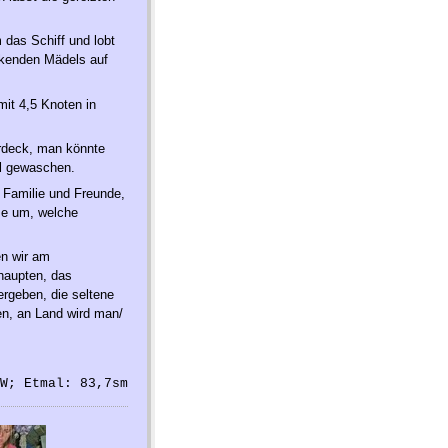
 das Schiff und lobt
nkenden Mädels auf
mit 4,5 Knoten in
erdeck, man könnte
al gewaschen.
, Familie und Freunde,
se um, welche
en wir am
haupten, das
ergeben, die seltene
en, an Land wird man/
W; Etmal: 83,7sm