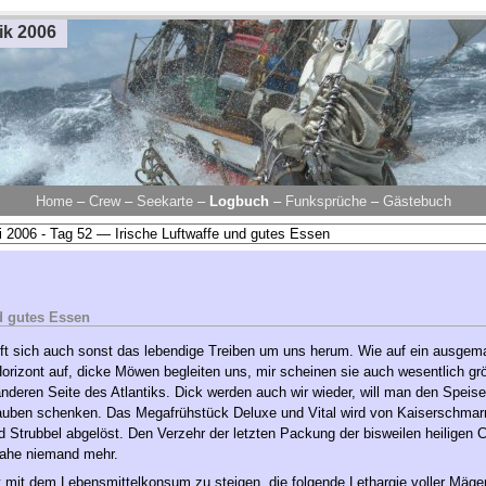
ik 2006
Home
–
Crew
–
Seekarte
–
Logbuch
–
Funksprüche
–
Gästebuch
d gutes Essen
t sich auch sonst das lebendige Treiben um uns herum. Wie auf ein ausgema
orizont auf, dicke Möwen begleiten uns, mir scheinen sie auch wesentlich grö
nderen Seite des Atlantiks. Dick werden auch wir wieder, will man den Speise
uben schenken. Das Megafrühstück Deluxe und Vital wird von Kaiserschmarr
d Strubbel abgelöst. Den Verzehr der letzten Packung der bisweilen heiligen 
nahe niemand mehr.
mit dem Lebensmittelkonsum zu steigen, die folgende Lethargie voller Mägen